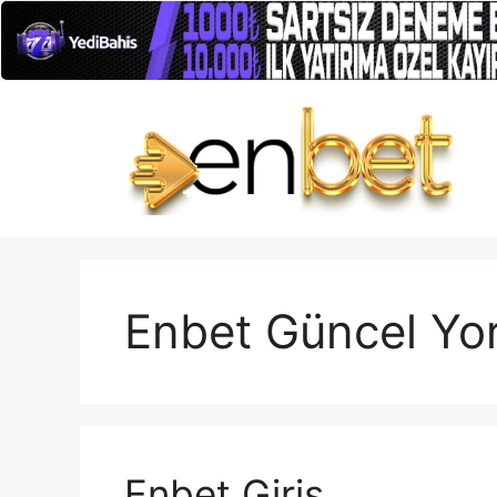
İçeriğe
atla
Enbet Güncel Yo
Enbet Giriş