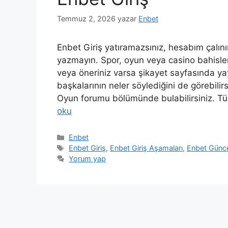
Temmuz 2, 2026
yazar
Enbet
Enbet Giriş yatıramazsınız, hesabım çalınır,
yazmayın. Spor, oyun veya casino bahisleri
veya öneriniz varsa şikayet sayfasında yay
başkalarının neler söylediğini de görebilirs
Oyun forumu bölümünde bulabilirsiniz. Tüm
oku
Kategoriler
Enbet
Etiketler
Enbet Giriş
,
Enbet Giriş Aşamaları
,
Enbet Günce
Yorum yap