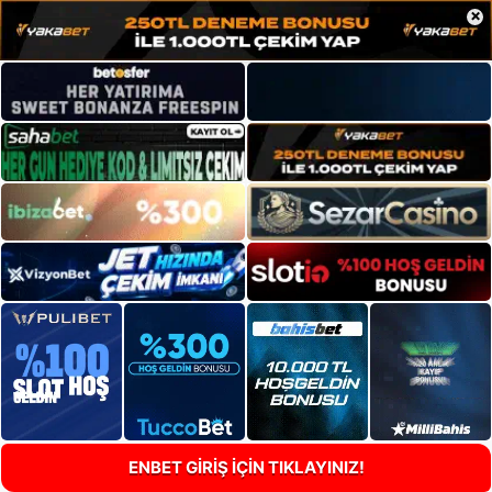
×
ENBET GİRİŞ İÇİN TIKLAYINIZ!