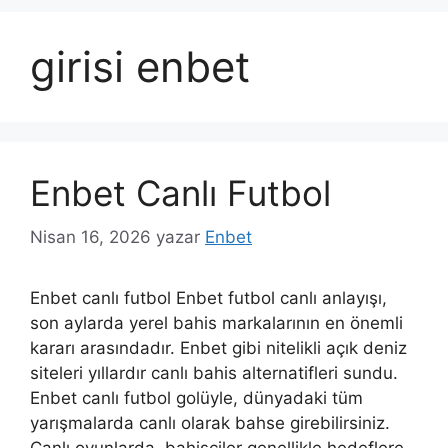
girisi enbet
Enbet Canlı Futbol
Nisan 16, 2026
yazar
Enbet
Enbet canlı futbol Enbet futbol canlı anlayışı,
son aylarda yerel bahis markalarının en önemli
kararı arasındadır. Enbet gibi nitelikli açık deniz
siteleri yıllardır canlı bahis alternatifleri sundu.
Enbet canlı futbol golüyle, dünyadaki tüm
yarışmalarda canlı olarak bahse girebilirsiniz.