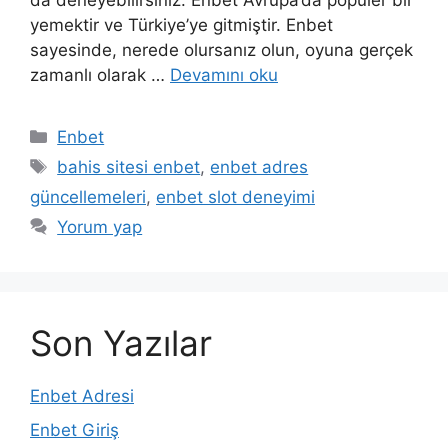
da deneyebilirsiniz. Enbet Avrupa’da popüler bir
yemektir ve Türkiye’ye gitmiştir. Enbet
sayesinde, nerede olursanız olun, oyuna gerçek
zamanlı olarak …
Devamını oku
Kategoriler
Enbet
Etiketler
bahis sitesi enbet
,
enbet adres
güncellemeleri
,
enbet slot deneyimi
Yorum yap
Son Yazılar
Enbet Adresi
Enbet Giriş