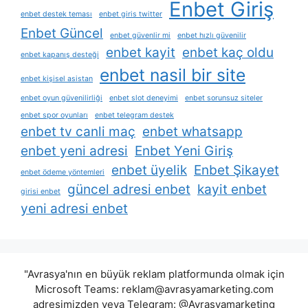
Enbet Giriş
enbet destek teması
enbet giris twitter
Enbet Güncel
enbet güvenlir mi
enbet hızlı güvenilir
enbet kayit
enbet kaç oldu
enbet kapanış desteği
enbet nasil bir site
enbet kişisel asistan
enbet oyun güvenilirliği
enbet slot deneyimi
enbet sorunsuz siteler
enbet spor oyunları
enbet telegram destek
enbet tv canli maç
enbet whatsapp
enbet yeni adresi
Enbet Yeni Giriş
enbet üyelik
Enbet Şikayet
enbet ödeme yöntemleri
güncel adresi enbet
kayit enbet
girisi enbet
yeni adresi enbet
"Avrasya'nın en büyük reklam platformunda olmak için
Microsoft Teams:
reklam@avrasyamarketing.com
adresimizden veya Telegram: @Avrasyamarketing