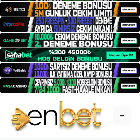
İçeriğe
atla
Menü