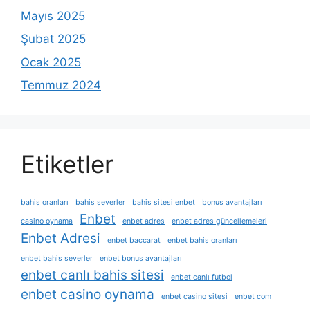
Mayıs 2025
Şubat 2025
Ocak 2025
Temmuz 2024
Etiketler
bahis oranları
bahis severler
bahis sitesi enbet
bonus avantajları
Enbet
casino oynama
enbet adres
enbet adres güncellemeleri
Enbet Adresi
enbet baccarat
enbet bahis oranları
enbet bahis severler
enbet bonus avantajları
enbet canlı bahis sitesi
enbet canlı futbol
enbet casino oynama
enbet casino sitesi
enbet com