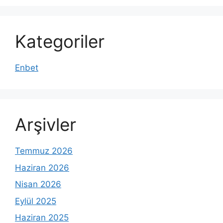
Kategoriler
Enbet
Arşivler
Temmuz 2026
Haziran 2026
Nisan 2026
Eylül 2025
Haziran 2025