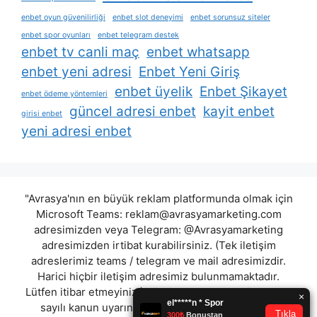
enbet oyun güvenilirliği
enbet slot deneyimi
enbet sorunsuz siteler
enbet spor oyunları
enbet telegram destek
enbet tv canli maç
enbet whatsapp
enbet yeni adresi
Enbet Yeni Giriş
enbet üyelik
Enbet Şikayet
enbet ödeme yöntemleri
güncel adresi enbet
kayit enbet
girisi enbet
yeni adresi enbet
"Avrasya'nın en büyük reklam platformunda olmak için
Microsoft Teams:
reklam@avrasyamarketing.com
adresimizden veya Telegram: @Avrasyamarketing
adresimizden irtibat kurabilirsiniz. (Tek iletişim
adreslerimiz teams / telegram ve mail adresimizdir.
Harici hiçbir iletişim adresimiz bulunmamaktadır.
Lütfen itibar etmeyiniz.) Türkiye yasalarına göre 7258
sayılı kanun uyarınca yasa dışı bahis oynamanın