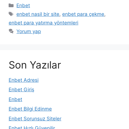
Kategoriler
Enbet
Etiketler
enbet nasil bir site
,
enbet para çekme
,
enbet para yatırma yöntemleri
Yorum yap
Son Yazılar
Enbet Adresi
Enbet Giriş
Enbet
Enbet Bilgi Edinme
Enbet Sorunsuz Siteler
Enbet Hızlı Güvenilir