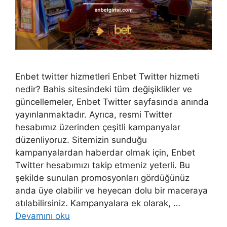
Enbet twitter hizmetleri Enbet Twitter hizmeti
nedir? Bahis sitesindeki tüm değişiklikler ve
güncellemeler, Enbet Twitter sayfasında anında
yayınlanmaktadır. Ayrıca, resmi Twitter
hesabımız üzerinden çeşitli kampanyalar
düzenliyoruz. Sitemizin sunduğu
kampanyalardan haberdar olmak için, Enbet
Twitter hesabımızı takip etmeniz yeterli. Bu
şekilde sunulan promosyonları gördüğünüz
anda üye olabilir ve heyecan dolu bir maceraya
atılabilirsiniz. Kampanyalara ek olarak, …
Devamını oku