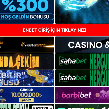
ENBET GİRİŞ İÇİN TIKLAYINIZ!