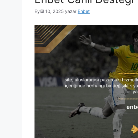
Eylül 10, 2025
yazar
Enbet