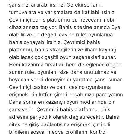
şansınızı artırabilirsiniz. Gerekirse farklı
turnuvalara ve yarışmalara da katılabilirsiniz.
Çevrimiçi bahis platformu bu heyecanı mobil
cihazlarınıza taşıyor. Bahis sitesine anında üye
olabilir ve en değerli casino rulet oyunlarına
bahis oynayabilirsiniz. Çevrimiçi bahis
platformu, bahis stratejilerinize ilham kaynağı
olabilecek çok çeşitli oyun seçenekleri sunar.
Hem kazanma fırsatları hem de eğlence değeri
sunan rulet oyunları, size daha unutulmaz ve
heyecan verici deneyimler yaratma şansı sunar.
Çevrimiçi casino ve canlı casino oyunlarına
erişmek için lütfen şimdi hesabınıza para yatırın.
Daha sonra en kazançlı oyun modlarında bir
şans verin. Çevrimiçi bahis platformu, giriş
adresini periyodik olarak değiştirecektir. Bahis
sitesine giriş bağlantısına erişmek için ilgili
bilgilerin sosyal medya profillerini kontrol