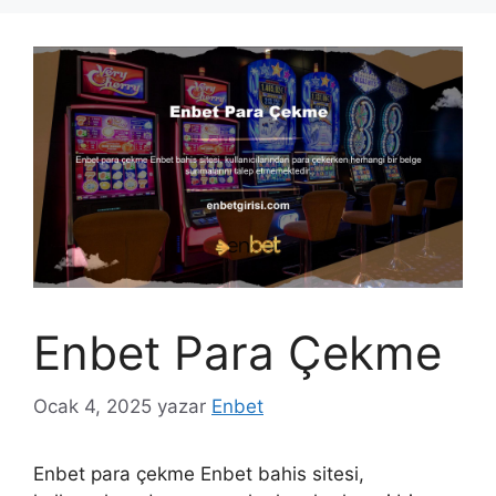
Enbet Para Çekme
Ocak 4, 2025
yazar
Enbet
Enbet para çekme Enbet bahis sitesi,