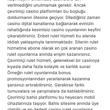
verilmediğini unutmamak gerekir. Ancak
çevrimiçi casino platformları bu boşluğu
doldurmanın ötesine geçiyor. Dilediğiniz zaman
casino dijital kanallarına bağlanarak evinizin
rahatlığında kesintisiz casino oyunlarının keyfini
çıkarabilirsiniz. Enbet rulet hizmeti bu alanda
iddialı yaklaşımıyla tanınmaktadır. Sitenin rulet
hizmetine abone olarak en çok aranan casino
rulet oyunlarına anında erişim kazanırsınız.
Çevrimiçi rulet hizmeti, geleneksel bir casinoya
kıyasla daha fazla kolaylık ve karlılık sunar.
Örneğin rulet oyunlarında bonus
promosyonlarından yararlanarak kazanma
şansınızı artırabilirsiniz. Gerekirse farklı
turnuvalara ve yarışmalara da katılabilirsiniz.
Çevrimiçi bahis platformu bu heyecanı mobil
cihazlarınıza taşıyor. Bahis sitesine anında üye
olabilir ve en değerli casino rulet oyunlarına