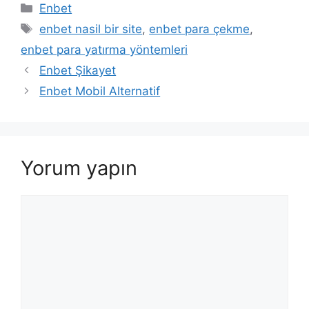
Kategoriler
Enbet
Etiketler
enbet nasil bir site
,
enbet para çekme
,
enbet para yatırma yöntemleri
Enbet Şikayet
Enbet Mobil Alternatif
Yorum yapın
Yorum