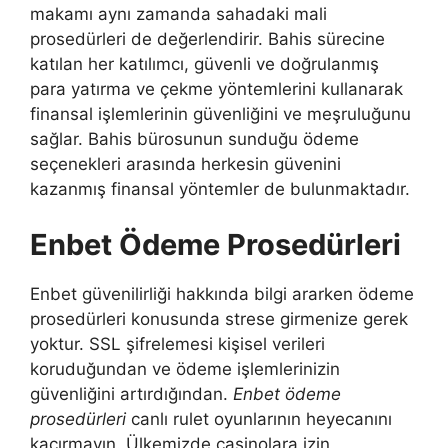
makamı aynı zamanda sahadaki mali
prosedürleri de değerlendirir. Bahis sürecine
katılan her katılımcı, güvenli ve doğrulanmış
para yatırma ve çekme yöntemlerini kullanarak
finansal işlemlerinin güvenliğini ve meşruluğunu
sağlar. Bahis bürosunun sunduğu ödeme
seçenekleri arasında herkesin güvenini
kazanmış finansal yöntemler de bulunmaktadır.
Enbet Ödeme Prosedürleri
Enbet güvenilirliği hakkında bilgi ararken ödeme
prosedürleri konusunda strese girmenize gerek
yoktur. SSL şifrelemesi kişisel verileri
koruduğundan ve ödeme işlemlerinizin
güvenliğini artırdığından.
Enbet ödeme
prosedürleri
canlı rulet oyunlarının heyecanını
kaçırmayın. Ülkemizde casinolara izin