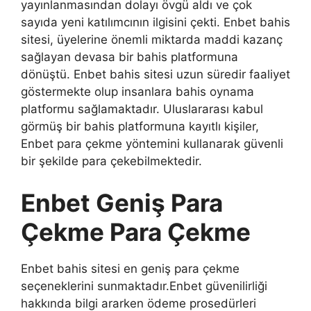
yayınlanmasından dolayı övgü aldı ve çok
sayıda yeni katılımcının ilgisini çekti. Enbet bahis
sitesi, üyelerine önemli miktarda maddi kazanç
sağlayan devasa bir bahis platformuna
dönüştü. Enbet bahis sitesi uzun süredir faaliyet
göstermekte olup insanlara bahis oynama
platformu sağlamaktadır. Uluslararası kabul
görmüş bir bahis platformuna kayıtlı kişiler,
Enbet para çekme yöntemini kullanarak güvenli
bir şekilde para çekebilmektedir.
Enbet Geniş Para
Çekme Para Çekme
Enbet bahis sitesi en geniş para çekme
seçeneklerini sunmaktadır.Enbet güvenilirliği
hakkında bilgi ararken ödeme prosedürleri