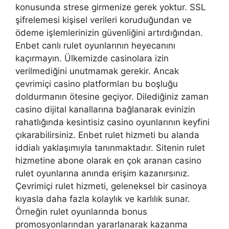
konusunda strese girmenize gerek yoktur. SSL
şifrelemesi kişisel verileri koruduğundan ve
ödeme işlemlerinizin güvenliğini artırdığından.
Enbet canlı rulet oyunlarının heyecanını
kaçırmayın. Ülkemizde casinolara izin
verilmediğini unutmamak gerekir. Ancak
çevrimiçi casino platformları bu boşluğu
doldurmanın ötesine geçiyor. Dilediğiniz zaman
casino dijital kanallarına bağlanarak evinizin
rahatlığında kesintisiz casino oyunlarının keyfini
çıkarabilirsiniz. Enbet rulet hizmeti bu alanda
iddialı yaklaşımıyla tanınmaktadır. Sitenin rulet
hizmetine abone olarak en çok aranan casino
rulet oyunlarına anında erişim kazanırsınız.
Çevrimiçi rulet hizmeti, geleneksel bir casinoya
kıyasla daha fazla kolaylık ve karlılık sunar.
Örneğin rulet oyunlarında bonus
promosyonlarından yararlanarak kazanma