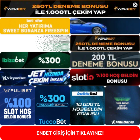
×
ENBET GİRİŞ İÇİN TIKLAYINIZ!