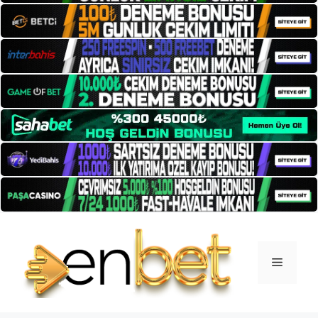
İçeriğe
atla
Menü