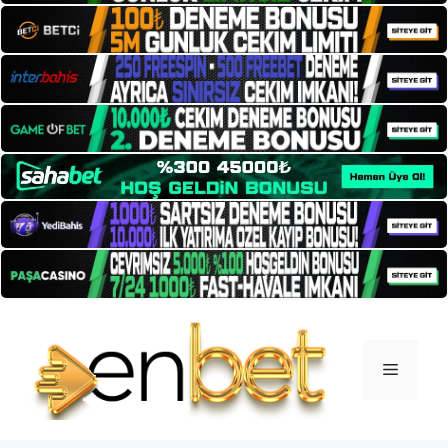
İçeriğe
atla
Menü