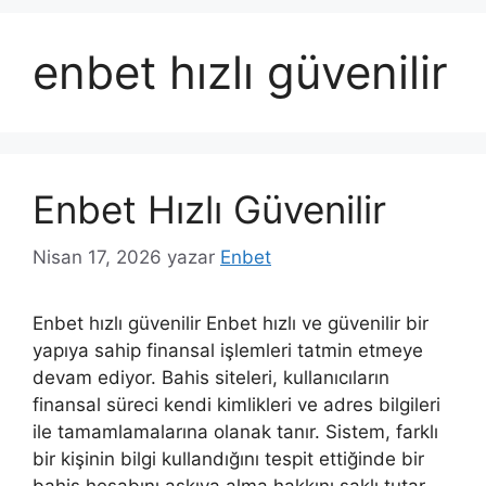
enbet hızlı güvenilir
Enbet Hızlı Güvenilir
Nisan 17, 2026
yazar
Enbet
Enbet hızlı güvenilir Enbet hızlı ve güvenilir bir
yapıya sahip finansal işlemleri tatmin etmeye
devam ediyor. Bahis siteleri, kullanıcıların
finansal süreci kendi kimlikleri ve adres bilgileri
ile tamamlamalarına olanak tanır. Sistem, farklı
bir kişinin bilgi kullandığını tespit ettiğinde bir