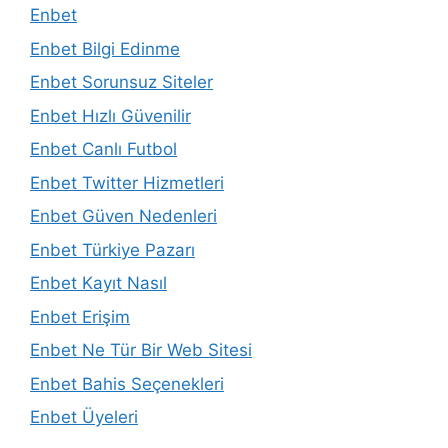
Enbet
Enbet Bilgi Edinme
Enbet Sorunsuz Siteler
Enbet Hızlı Güvenilir
Enbet Canlı Futbol
Enbet Twitter Hizmetleri
Enbet Güven Nedenleri
Enbet Türkiye Pazarı
Enbet Kayıt Nasıl
Enbet Erişim
Enbet Ne Tür Bir Web Sitesi
Enbet Bahis Seçenekleri
Enbet Üyeleri