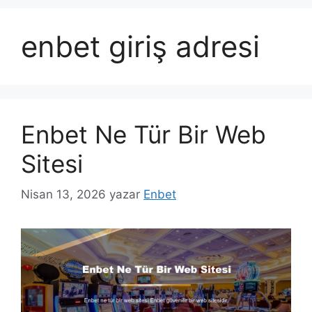
enbet giriş adresi
Enbet Ne Tür Bir Web
Sitesi
Nisan 13, 2026
yazar
Enbet