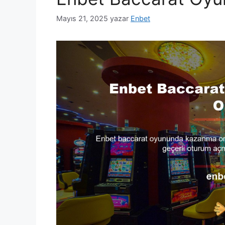
Mayıs 21, 2025
yazar
Enbet