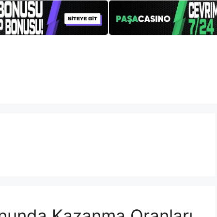
nunda Kazanma Oranları